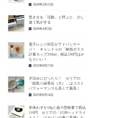
2026年5月15日
焚き火を「活動」と呼ぶと、少し
違う気がする
2026年4月5日
電子レンジ対応がアドバンテー
ジ！ キャンドゥの「耐熱ガラス
計量カップ350ml」税込330円はか
なりいい！
2025年8月17日
夕涼みにぴったり！ セリアの
「蚊取り線香缶（大）」はコスト
パフォーマンスも高くて最高！
2025年8月14日
本体わずか18gと超小型軽量で税込
110円 セリアの「COBヘッドライ
トミニ」はカバンの奥に常備した