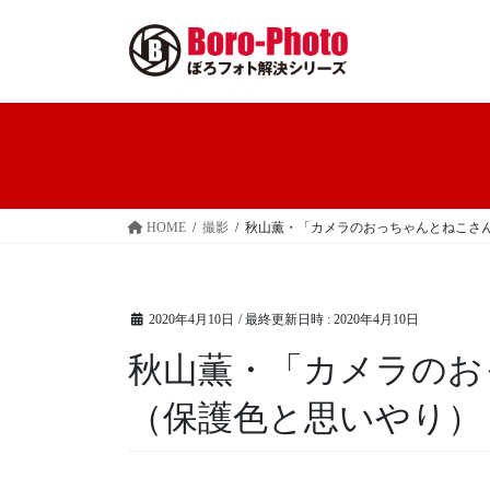
コ
ナ
ン
ビ
テ
ゲ
ン
ー
ツ
シ
へ
ョ
ス
ン
キ
に
ッ
移
HOME
撮影
秋山薫・「カメラのおっちゃんとねこさ
プ
動
2020年4月10日
/ 最終更新日時 :
2020年4月10日
秋山薫・「カメラのお
（保護色と思いやり）