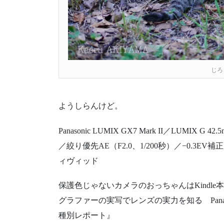
じろ
ようしらんけど。
Panasonic LUMIX GX7 Mark II／LUMIX G 42.5
／絞り優先AE（F2.0、1/200秒）／−0.3EV補
ィヴィッド
保護色じゃないカメラのおっちゃんはKindle本
グラファーの実写でレンズの実力を知る Panasonic LUMI
種別レポート』