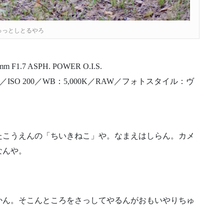
ゅっとしとるやろ
mm F1.7 ASPH. POWER O.I.S.
正／ISO 200／WB：5,000K／RAW／フォトスタイル：ヴ
たこうえんの「ちいきねこ」や。なまえはしらん。カメ
なんや。
。
かん。そこんところをさっしてやるんがおもいやりちゅ