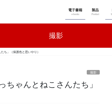
電子書籍
製品
e-books
Product
S
撮影
んたち」（保護色と思いやり）
撮影
っちゃんとねこさんたち」