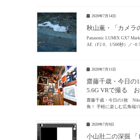
2020年7月14日
秋山薫・「カメラ
Panasonic LUMIX GX7 Ma
AE（F2.0、1/500秒）／−0.
2020年7月11日
齋藤千歳・今日の1枚 Nik
5.6G VRで撮る
齋藤千歳・今日の1枚 Nikon A
角！ 手軽に楽しむ広角端15mmから
2020年7月9日
小山壯二の深掘 「