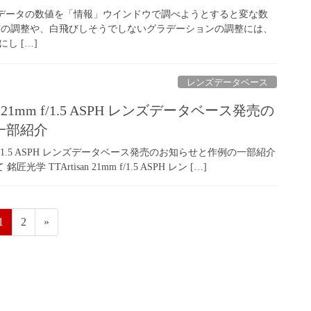
 CCで16bitデータの数値を「情報」ウインドウで調べようとすると変な数
空の調整や、白飛びしそうでしないグラデーションの調整には、
にし […]
レンズデータベース
an 21mm f/1.5 ASPH レンズデータベース発売の
一部紹介
1mm f/1.5 ASPH レンズデータベース発売のお知らせと作例の一部紹介
銘匠光学 TTArtisan 21mm f/1.5 ASPH レン […]
固
固
1
2
»
定
定
ペ
ペ
ー
ー
ジ
ジ