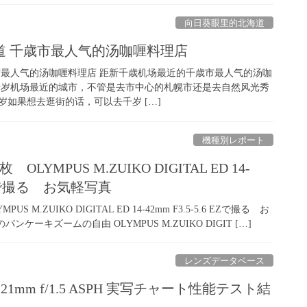
向日葵眼里的北海道
道 千歳市最人气的汤咖喱料理店
市最人气的汤咖喱料理店 距新千歳机场最近的千歳市最人气的汤咖
千岁机场最近的城市，不管是去市中心的札幌市还是去自然风光秀
如果想去逛街的话，可以去千岁 […]
機種別レポート
YMPUS M.ZUIKO DIGITAL ED 14-
6 EZで撮る お気軽写真
 M.ZUIKO DIGITAL ED 14-42mm F3.5-5.6 EZで撮る お
ンケーキズームの自由 OLYMPUS M.ZUIKO DIGIT […]
レンズデータベース
an 21mm f/1.5 ASPH 実写チャート性能テスト結