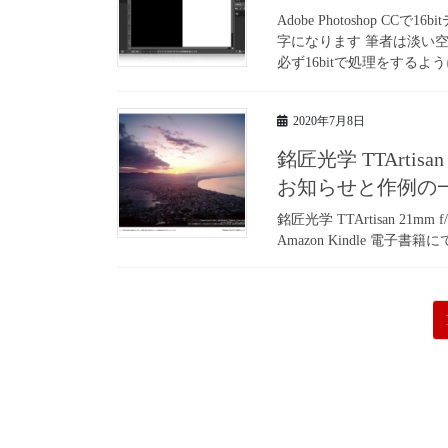
Adobe Photoshop
字になります 筆者は淡い
必ず16bitで処理をするよう
2020年7月8日
銘匠光学 TTArtis
お知らせと作例の
銘匠光学 TTArtisan 2
Amazon Kindle 電子書籍にて 
投
稿
の
ペ