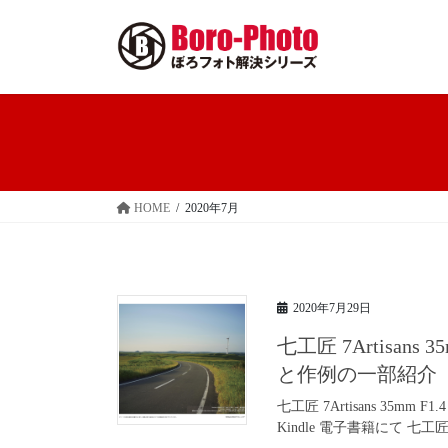
コ
ナ
ン
ビ
テ
ゲ
ン
ー
ツ
シ
へ
ョ
ス
ン
キ
に
ッ
移
HOME
2020年7月
プ
動
2020年7月29日
七工匠 7Artisan
と作例の一部紹介
七工匠 7Artisans 35
Kindle 電子書籍にて 七工匠 