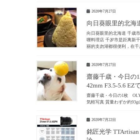
2020年7月27日
向日葵眼里的北海
向日葵眼里的北海道 千歳
喱料理店 千岁市是距离新
丽的支勿湖都很便利，在千岁
2020年7月27日
齋藤千歳・今日の1枚 OL
42mm F3.5-5.
齋藤千歳・今日の1枚 OLYMPUS
気軽写真 質量わずか約93gのパ
2020年7月22日
銘匠光学 TTArtis