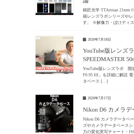
論
銘匠光学 TTArtisan 2
籍レンズラボシリーズやレ
す。 ※解像力・ぼけディスク
2020年7月18日
YouTube版レンズラ
SPEEDMASTER 5
YouTube版レンズラボ 開放F0
F0.95 III」を詳細に
タベース […]
2020年7月17日
Nikon D6 カ
Nikon D6 カメラデ
ズやカメラデータベースシ
力の変化実写チャート・ISO