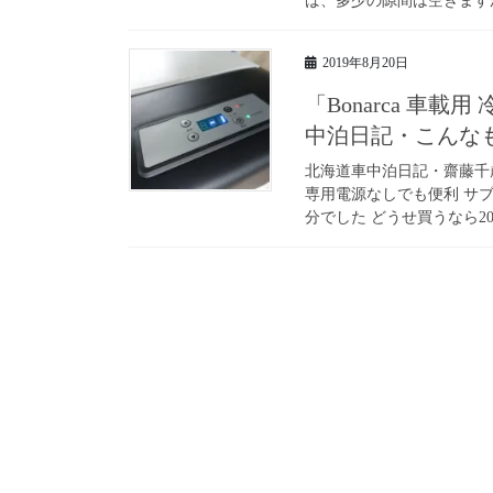
ば、多少の隙間は空きますが
2019年8月20日
「Bonarca 車
中泊日記・こんな
北海道車中泊日記・齋藤千歳の
専用電源なしでも便利 サ
分でした どうせ買うなら201