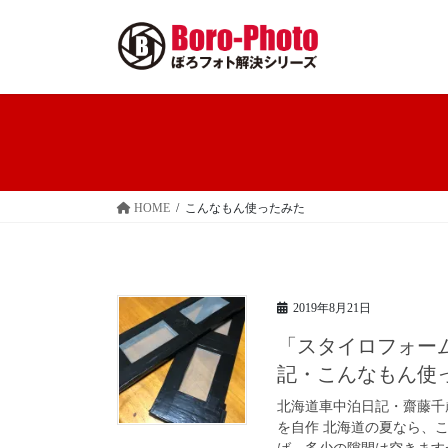
コ
ナ
ン
ビ
テ
ゲ
ン
ー
ツ
シ
へ
ョ
ス
ン
キ
に
ッ
移
HOME
こんなもん使ったみた
プ
動
2019年8月21日
「スタイロフォー
記・こんなもん使
北海道車中泊日記・齋藤千
を自作 北海道の夏なら、