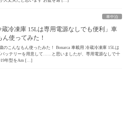
大丈夫だと思います お盆を過 […]
車中泊
載用 冷蔵冷凍庫 15Lは専用電源なしでも便利」車
もん使ってみた！
こんなもん使ったみた！ Bonarca 車載用 冷蔵冷凍庫 15Lは
ブバッテリーを用意して……と思いましたが、専用電源なしで十
9年型をAm […]