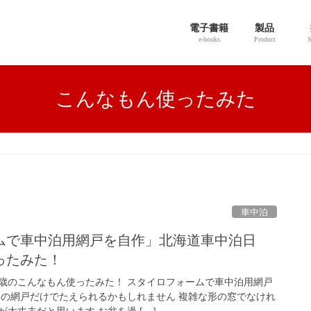
電子書籍
製品
e-books
Product
S
こんなもん使ったみた
車中泊
ムで車中泊用網戸を自作」北海道車中泊日
ったみた！
歳のこんなもん使ったみた！ スタイロフォームで車中泊用網戸
この網戸だけでたえられるかもしれません 複雑な形の窓でなけれ