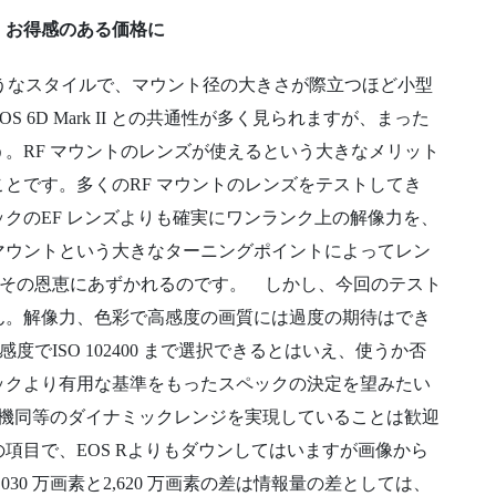
、お得感のある価格に
ようなスタイルで、マウント径の大きさが際立つほど小型
6D Mark II との共通性が多く見られますが、まった
。RF マウントのレンズが使えるという大きなメリット
とです。多くのRF マウントのレンズをテストしてき
クのEF レンズよりも確実にワンランク上の解像力を、
マウントという大きなターニングポイントによってレン
ルにその恩恵にあずかれるのです。 しかし、今回のテスト
ん。解像力、色彩で高感度の画質には過度の期待はでき
張感度でISO 102400 まで選択できるとはいえ、使うか否
ックより有用な基準をもったスペックの決定を望みたい
位機同等のダイナミックレンジを実現していることは歓迎
項目で、EOS Rよりもダウンしてはいますが画像から
30 万画素と2,620 万画素の差は情報量の差としては、