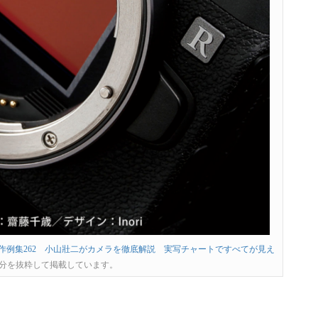
ton機種別作例集262 小山壯二がカメラを徹底解説 実写チャートですべてが見え
分を抜粋して掲載しています。