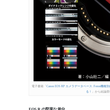
電子書籍「
Canon EOS RP カメラデータベース: Fo
る！
」から結論部
EOS R の堅実な弟分