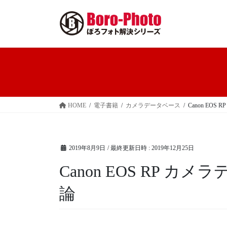
コ
ナ
ン
ビ
テ
ゲ
ン
ー
ツ
シ
へ
ョ
ス
ン
キ
に
ッ
移
HOME
電子書籍
カメラデータベース
Canon EO
プ
動
2019年8月9日
/ 最終更新日時 :
2019年12月25日
Canon EOS RP 
論