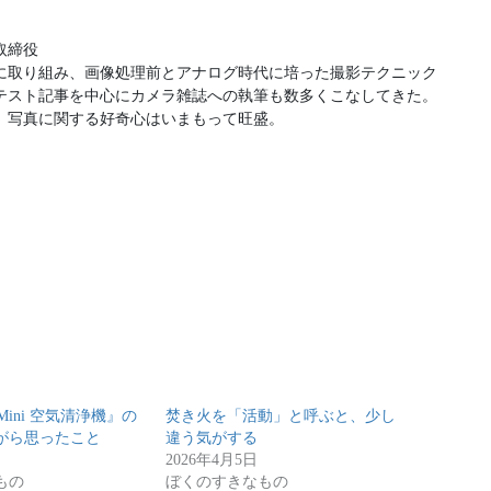
締役

に取り組み、画像処理前とアナログ時代に培った撮影テクニックで、

テスト記事を中⼼にカメラ雑誌への執筆も数多くこなしてきた。

re Mini 空気清浄機』の
焚き火を「活動」と呼ぶと、少し
ながら思ったこと
違う気がする
日
2026年4月5日
もの
ぼくのすきなもの