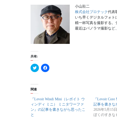
株式会社プロテック
代表取
いち早くデジタルフォト
精⼀杯写真を撮影する。
共有:
ク
F
リ
a
ッ
c
ク
e
し
b
て
o
T
o
関連
w
k
i
で
t
共
『Levoit Windi Mini（レボイト ウ
『Levoit Co
t
有
e
す
ィンディ ミニ） ミニタワーファ
記事を書き
r
る
ン』の記事を書きながら思ったこ
2026年5月15
で
に
共
は
と
ぼくのすきな