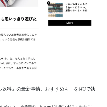
飲料』の最新事情、おすすめも」をi4Uで執
いか」と、新発売の「ヒューガルデン ゼロ」を手にし