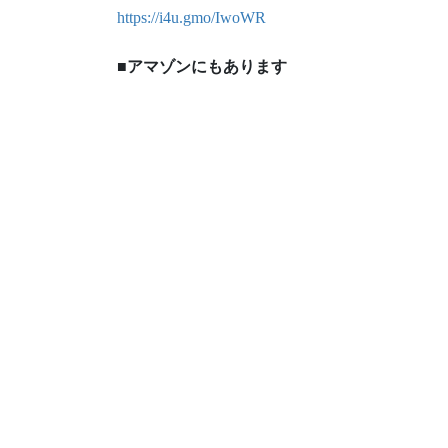
https://i4u.gmo/IwoWR
■アマゾンにもあります