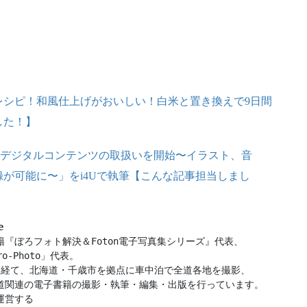
レシピ！和風仕上げがおいしい！白米と置き換えで9日間
した！】
ナルデジタルコンテンツの取扱いを開始〜イラスト、音
が可能に〜」をi4Uで執筆【こんな記事担当しまし
e
電子書籍『ぼろフォト解決＆Foton電子写真集シリーズ』代表、

-Photo」代表。

を経て、北海道・千歳市を拠点に車中泊で全道各地を撮影、

道関連の電子書籍の撮影・執筆・編集・出版を行っています。

営する
