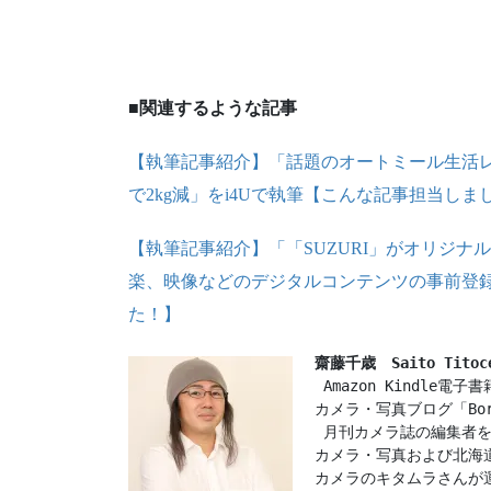
■関連するような記事
【執筆記事紹介】「話題のオートミール生活
で2kg減」をi4Uで執筆【こんな記事担当しま
【執筆記事紹介】「「SUZURI」がオリジ
楽、映像などのデジタルコンテンツの事前登録
た！】
齋藤千歳　Saito Titoc
 Amazon Kindle
カメラ・写真ブログ「Boro
 月刊カメラ誌の編集者
カメラ・写真および北海
カメラのキタムラさんが運