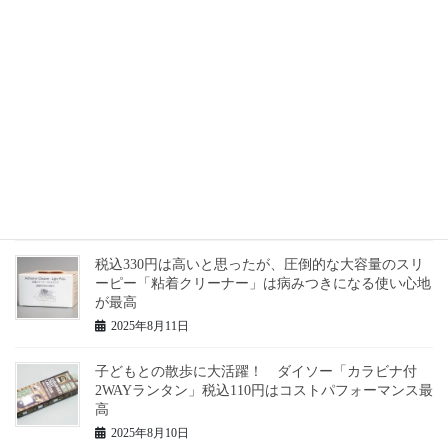
2025年8月14日
本体わずか18gと超小型軽量で税込110円 セリアの
「COBヘッドライトミニ」はカバンの奥に常備したい
2025年8月13日
シンプルで接続も簡単！ 税込330円のダイソー「ワ
イヤレスマウス」は操作感もよく、サブや非常時にお
すすめ！
2025年8月12日
税込330円は高いと思ったが、圧倒的な大容量のスリ
ーピー「粘着クリーナー」は病みつきになる使い心地
が最高
2025年8月11日
子どもとの散歩に大活躍！ ダイソー「カラビナ付
2WAYランタン」税込110円はコストパフォーマンス最
高
2025年8月10日