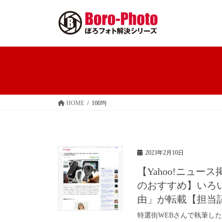
コ
ナ
ン
ビ
テ
ゲ
ン
ー
ツ
シ
へ
ョ
ス
ン
キ
に
ッ
移
HOME
100均
プ
動
2023年2月10日
【Yahoo!ニュ
のおすすめ】いろ
由」が転載【担当記
特選街WEBさんで執筆し