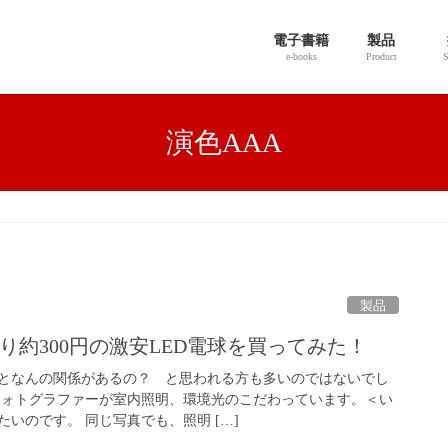
電子書籍
製品
e-books
Product
S
演色AAA
製品
り約300円の激安LED電球を買ってみた！
真となんの関係があるの？ と思われる方も多いのではないでし
フォトグラファーが室内照明、環境光のこだわっています。＜い
いのです。 同じ写真でも、照明 […]