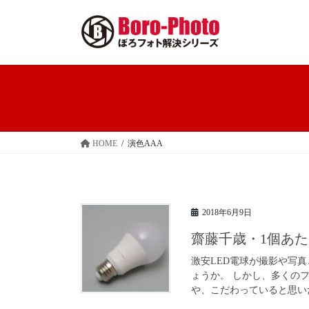
コ
ナ
ン
ビ
テ
ゲ
ン
ー
ツ
シ
へ
ョ
ス
ン
キ
に
ッ
移
HOME
演色AAA
プ
動
2018年6月9日
齋藤千歳・1個あた
激安LED電球が撮影や写
ょうか。 しかし、多くの
や、こだわっていると思いた